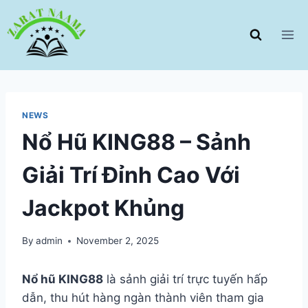
Skip
to
content
NEWS
Nổ Hũ KING88 – Sảnh
Giải Trí Đỉnh Cao Với
Jackpot Khủng
By
admin
November 2, 2025
Nổ hũ KING88
là sảnh giải trí trực tuyến hấp
dẫn, thu hút hàng ngàn thành viên tham gia