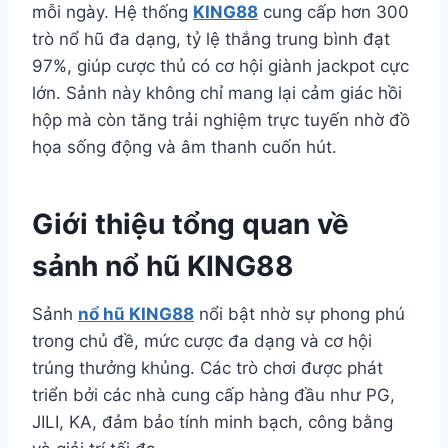
mỗi ngày. Hệ thống
KING88
cung cấp hơn 300
trò nổ hũ đa dạng, tỷ lệ thắng trung bình đạt
97%, giúp cược thủ có cơ hội giành jackpot cực
lớn. Sảnh này không chỉ mang lại cảm giác hồi
hộp mà còn tăng trải nghiệm trực tuyến nhờ đồ
họa sống động và âm thanh cuốn hút.
Giới thiệu tổng quan về
sảnh nổ hũ KING88
Sảnh
nổ hũ KING88
nổi bật nhờ sự phong phú
trong chủ đề, mức cược đa dạng và cơ hội
trúng thưởng khủng. Các trò chơi được phát
triển bởi các nhà cung cấp hàng đầu như PG,
JILI, KA, đảm bảo tính minh bạch, công bằng