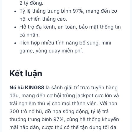
2 tỷ đồng.
Tỷ lệ thắng trung bình 97%, mang đến cơ
hội chiến thắng cao.
Hỗ trợ đa kênh, an toàn, bảo mật thông tin
cá nhân.
Tích hợp nhiều tính năng bổ sung, mini
game, vòng quay miễn phí.
Kết luận
Nổ hũ KING88
là sảnh giải trí trực tuyến hàng
đầu, mang đến cơ hội trúng jackpot cực lớn và
trải nghiệm thú vị cho mọi thành viên. Với hơn
300 trò nổ hũ, đồ họa sống động, tỷ lệ trả
thưởng trung bình 97%, cùng hệ thống khuyến
mãi hấp dẫn, cược thủ có thể tận dụng tối đa