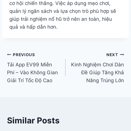
cơ hội chiến thắng. Việc áp dụng mẹo chơi,
quản lý ngân sách và lựa chọn trò phù hợp sẽ
giúp trải nghiệm nổ hũ trở nên an toàn, hiệu
quả và hấp dẫn hơn.
Post
PREVIOUS
NEXT
Tải App EV99 Miễn
Kinh Nghiệm Chơi Dàn
navigation
Phí – Vào Không Gian
Đề Giúp Tăng Khả
Giải Trí Tốc Độ Cao
Năng Trúng Lớn
Similar Posts