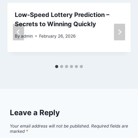
Low-Speed Lottery Prediction –
Secrets to Winning Quickly
By
admin
February 26, 2026
Leave a Reply
Your email address will not be published.
Required fields are
marked
*