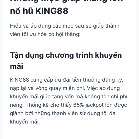
nổ hũ KING88
Hiểu và áp dụng các mẹo sau sẽ giúp thành
viên tối ưu hóa cơ hội thắng:
Tận dụng chương trình khuyến
mãi
KING88 cung cấp ưu đãi tiền thưởng đăng ký,
nạp lại và vòng quay miễn phí. Việc áp dụng
khuyến mãi giúp tăng vốn mà không tốn chi phí
riêng. Thống kê cho thấy 65% jackpot lớn được
giành bởi những thành viên sử dụng tối đa
khuyến mãi.