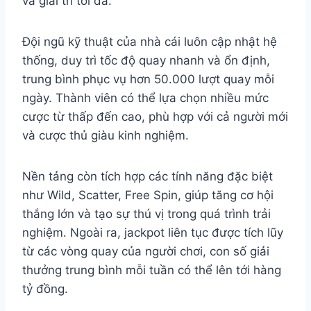
và giải trí tối đa.
Đội ngũ kỹ thuật của nhà cái luôn cập nhật hệ
thống, duy trì tốc độ quay nhanh và ổn định,
trung bình phục vụ hơn 50.000 lượt quay mỗi
ngày. Thành viên có thể lựa chọn nhiều mức
cược từ thấp đến cao, phù hợp với cả người mới
và cược thủ giàu kinh nghiệm.
Nền tảng còn tích hợp các tính năng đặc biệt
như Wild, Scatter, Free Spin, giúp tăng cơ hội
thắng lớn và tạo sự thú vị trong quá trình trải
nghiệm. Ngoài ra, jackpot liên tục được tích lũy
từ các vòng quay của người chơi, con số giải
thưởng trung bình mỗi tuần có thể lên tới hàng
tỷ đồng.