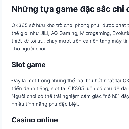
Những tựa game đặc sắc chỉ 
OK365 sở hữu kho trò chơi phong phú, được phát t
thế giới như JILI, AG Gaming, Microgaming, Evoluti
thiết kế tối ưu, chạy mượt trên cả nền tảng máy tín
cho người chơi.
Slot game
Đây là một trong những thể loại thu hút nhất tại 
triển danh tiếng, slot tại OK365 luôn có chủ đề đa
Người chơi có thể trải nghiệm cảm giác “nổ hũ” đầ
nhiều tính năng phụ đặc biệt.
Casino online