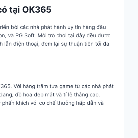
có tại OK365
riển bởi các nhà phát hành uy tín hàng đầu
on, và PG Soft. Mỗi trò chơi tại đây đều được
h lẫn điện thoại, đem lại sự thuận tiện tối đa
OK365. Với hàng trăm tựa game từ các nhà phát
 dạng, đồ họa đẹp mắt và tỉ lệ thắng cao.
y phấn khích với cơ chế thưởng hấp dẫn và