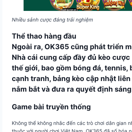
Nhiều sảnh cược đáng trải nghiệm
Thể thao hàng đầu
Ngoài ra, OK365 cũng phát triển 
Nhà cái cung cấp đầy đủ kèo cược 
thế giới, bao gồm bóng đá, tennis,
cạnh tranh, bảng kèo cập nhật liên
nắm bắt và đưa ra quyết định sáng
Game bài truyền thống
Không thể không nhắc đến các trò chơi dân gian nh
thuộc với người chơi Việt Nam. OK365 đã số hóa n