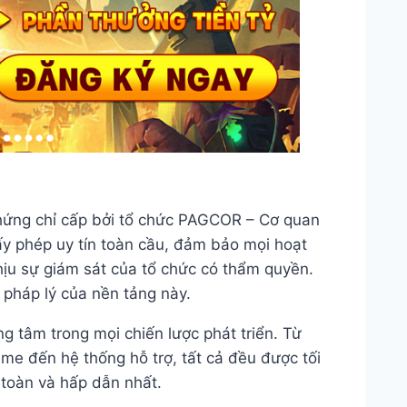
hứng chỉ cấp bởi tổ chức PAGCOR – Cơ quan
iấy phép uy tín toàn cầu, đảm bảo mọi hoạt
ịu sự giám sát của tổ chức có thẩm quyền.
 pháp lý của nền tảng này.
ng tâm trong mọi chiến lược phát triển. Từ
me đến hệ thống hỗ trợ, tất cả đều được tối
toàn và hấp dẫn nhất.