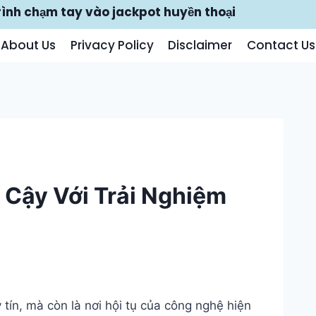
rình chạm tay vào jackpot huyền thoại
About Us
Privacy Policy
Disclaimer
Contact Us
 Cậy Với Trải Nghiệm
 tín, mà còn là nơi hội tụ của công nghệ hiện