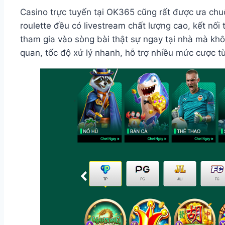
Casino trực tuyến tại OK365 cũng rất được ưa chuộ
roulette đều có livestream chất lượng cao, kết nối 
tham gia vào sòng bài thật sự ngay tại nhà mà kh
quan, tốc độ xử lý nhanh, hỗ trợ nhiều mức cược t