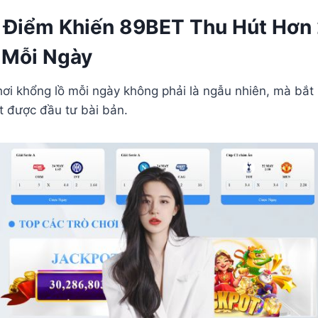
Điểm Khiến 89BET Thu Hút Hơn 
 Mỗi Ngày
hơi khổng lồ mỗi ngày không phải là ngẫu nhiên, mà bắt
ật được đầu tư bài bản.