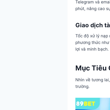
Telegram và emai
phút, nâng cao sự
Giao dịch t
Tốc độ xử lý nạp 
phương thức như 
lợi và minh bạch.
Mục Tiêu 
Nhìn về tương lai
trường.