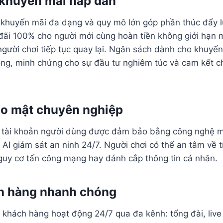
 khuyến mãi hấp dẫn
 khuyến mãi đa dạng và quy mô lớn góp phần thúc đẩy 
 đãi 100% cho người mới cùng hoàn tiền không giới hạn 
gười chơi tiếp tục quay lại. Ngân sách dành cho khuyến
ồng, minh chứng cho sự đầu tư nghiêm túc và cam kết 
ảo mật chuyên nghiệp
à tài khoản người dùng được đảm bảo bằng công nghệ 
 AI giám sát an ninh 24/7. Người chơi có thể an tâm về 
guy cơ tấn công mạng hay đánh cắp thông tin cá nhân.
ch hàng nhanh chóng
khách hàng hoạt động 24/7 qua đa kênh: tổng đài, live 