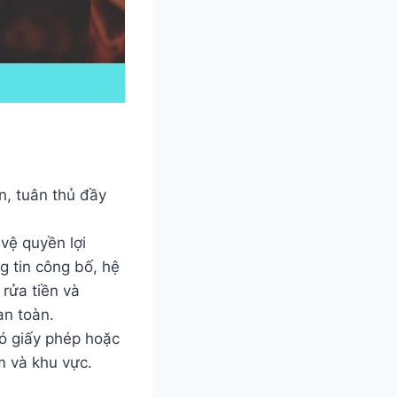
n, tuân thủ đầy
vệ quyền lợi
g tin công bố, hệ
 rửa tiền và
an toàn.
có giấy phép hoặc
m và khu vực.