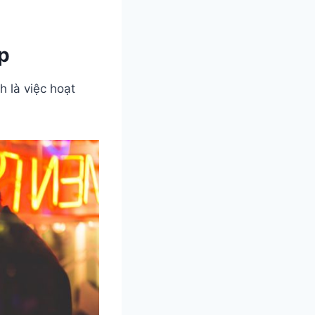
p
h là việc hoạt