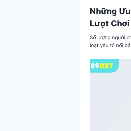
Những Ưu 
Lượt Chơi
Số lượng người c
loạt yếu tố nổi b