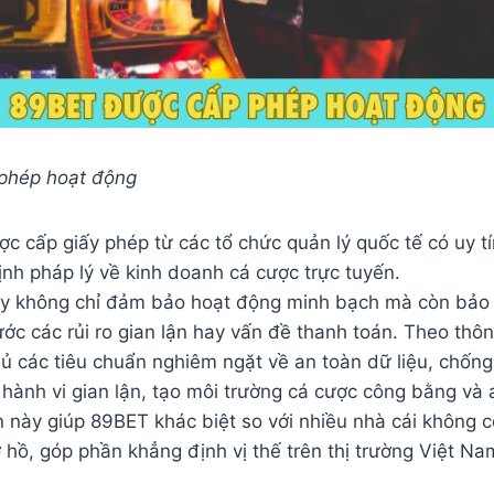
phép hoạt động
c cấp giấy phép từ các tổ chức quản lý quốc tế có uy tí
ịnh pháp lý về kinh doanh cá cược trực tuyến.
y không chỉ đảm bảo hoạt động minh bạch mà còn bảo 
ước các rủi ro gian lận hay vấn đề thanh toán. Theo thôn
ủ các tiêu chuẩn nghiêm ngặt về an toàn dữ liệu, chống
hành vi gian lận, tạo môi trường cá cược công bằng và 
 này giúp 89BET khác biệt so với nhiều nhà cái không 
 hồ, góp phần khẳng định vị thế trên thị trường Việt Na