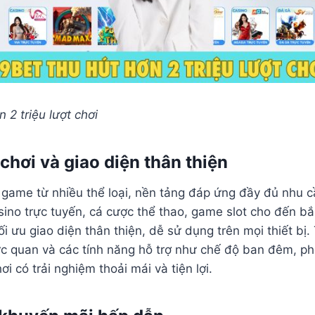
 2 triệu lượt chơi
chơi và giao diện thân thiện
game từ nhiều thể loại, nền tảng đáp ứng đầy đủ nhu cầu
sino trực tuyến, cá cược thể thao, game slot cho đến bắ
 ưu giao diện thân thiện, dễ sử dụng trên mọi thiết bị. 
ực quan và các tính năng hỗ trợ như chế độ ban đêm, p
i có trải nghiệm thoải mái và tiện lợi.