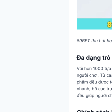
89BET thu hút hơn
Đa dạng trò 
Với hơn 1000 tựa 
người chơi. Từ ca
phẩm đều được tối
nhanh, bố cục tr
đều giúp người chơ