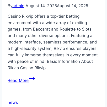
lúc
By
admin
August 14, 2025
August 14, 2025
Casino Rikvip offers a top-tier betting
environment with a wide array of exciting
games, from Baccarat and Roulette to Slots
and many other diverse options. Featuring a
modern interface, seamless performance, and
a high-security system, Rikvip ensures players
can fully immerse themselves in every moment
with peace of mind. Basic Information About
Rikvip Casino Rikvip…
Casino
Read More
Rikvip
–
Premier
news
Betting