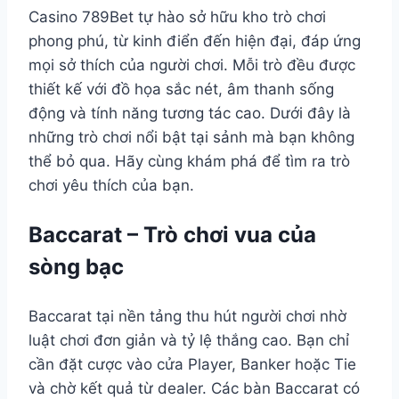
Casino 789Bet tự hào sở hữu kho trò chơi
phong phú, từ kinh điển đến hiện đại, đáp ứng
mọi sở thích của người chơi. Mỗi trò đều được
thiết kế với đồ họa sắc nét, âm thanh sống
động và tính năng tương tác cao. Dưới đây là
những trò chơi nổi bật tại sảnh mà bạn không
thể bỏ qua. Hãy cùng khám phá để tìm ra trò
chơi yêu thích của bạn.
Baccarat – Trò chơi vua của
sòng bạc
Baccarat tại nền tảng thu hút người chơi nhờ
luật chơi đơn giản và tỷ lệ thắng cao. Bạn chỉ
cần đặt cược vào cửa Player, Banker hoặc Tie
và chờ kết quả từ dealer. Các bàn Baccarat có