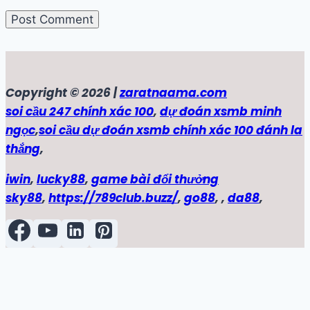
Copyright © 2026 |
zaratnaama.com
soi cầu 247 chính xác 100
,
dự đoán xsmb minh
ngọc
,
soi cầu dự đoán xsmb chính xác 100 đánh la
thắng
,
iwin
,
lucky88
,
game bài đổi thưởng
sky88
,
https://789club.buzz/
,
go88
, ,
da88
,