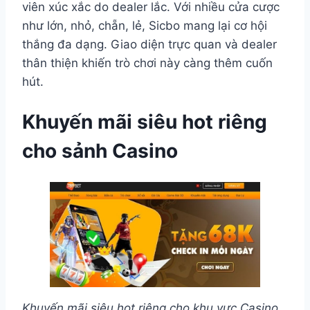
viên xúc xắc do dealer lắc. Với nhiều cửa cược
như lớn, nhỏ, chẵn, lẻ, Sicbo mang lại cơ hội
thắng đa dạng. Giao diện trực quan và dealer
thân thiện khiến trò chơi này càng thêm cuốn
hút.
Khuyến mãi siêu hot riêng
cho sảnh Casino
Khuyến mãi siêu hot riêng cho khu vực Casino