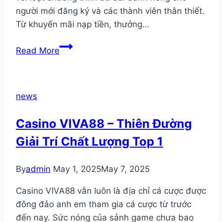
người mới đăng ký và các thành viên thân thiết.
Từ khuyến mãi nạp tiền, thưởng…
Khám
Read More
Phá
Kho
Khuyến
news
Mãi
HB88
Casino VIVA88 – Thiên Đường
Bùng
Giải Trí Chất Lượng Top 1
Nổ
Trong
Năm
By
admin
May 1, 2025
May 7, 2025
2025
Casino VIVA88 vẫn luôn là địa chỉ cá cược được
đông đảo anh em tham gia cá cược từ trước
đến nay. Sức nóng của sảnh game chưa bao