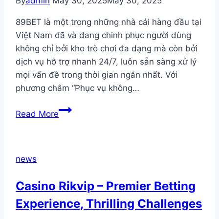
By
admin
May 30, 2025
May 30, 2025
89BET là một trong những nhà cái hàng đầu tại
Việt Nam đã và đang chinh phục người dùng
không chỉ bởi kho trò chơi đa dạng mà còn bởi
dịch vụ hỗ trợ nhanh 24/7, luôn sẵn sàng xử lý
mọi vấn đề trong thời gian ngắn nhất. Với
phương châm “Phục vụ không…
Nhà
Read More
cái
89BET
–
news
Hỗ
trợ
Casino Rikvip – Premier Betting
nhanh
Experience, Thrilling Challenges
24/7
mọi