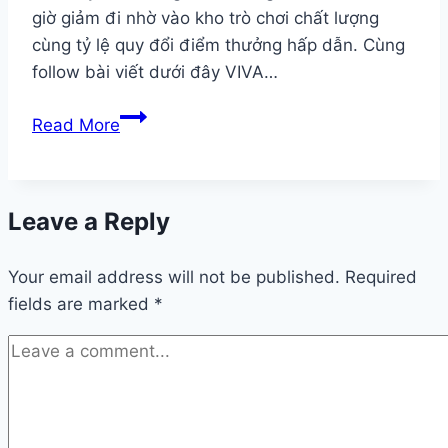
giờ giảm đi nhờ vào kho trò chơi chất lượng
cùng tỷ lệ quy đổi điểm thưởng hấp dẫn. Cùng
follow bài viết dưới đây VIVA…
Casino
Read More
VIVA88
–
Thiên
Leave a Reply
Đường
Giải
Your email address will not be published.
Trí
Required
fields are marked
Chất
*
Lượng
Top
1