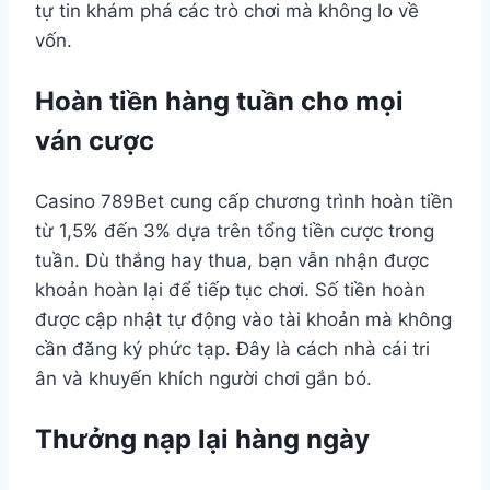
tự tin khám phá các trò chơi mà không lo về
vốn.
Hoàn tiền hàng tuần cho mọi
ván cược
Casino 789Bet cung cấp chương trình hoàn tiền
từ 1,5% đến 3% dựa trên tổng tiền cược trong
tuần. Dù thắng hay thua, bạn vẫn nhận được
khoản hoàn lại để tiếp tục chơi. Số tiền hoàn
được cập nhật tự động vào tài khoản mà không
cần đăng ký phức tạp. Đây là cách nhà cái tri
ân và khuyến khích người chơi gắn bó.
Thưởng nạp lại hàng ngày