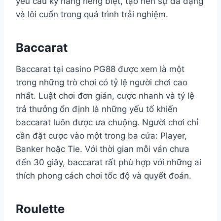
yêu cầu kỹ năng riêng biệt, tạo nên sự đa dạng
và lôi cuốn trong quá trình trải nghiệm.
Baccarat
Baccarat tại casino PG88 được xem là một
trong những trò chơi có tỷ lệ người chơi cao
nhất. Luật chơi đơn giản, cược nhanh và tỷ lệ
trả thưởng ổn định là những yếu tố khiến
baccarat luôn được ưa chuộng. Người chơi chỉ
cần đặt cược vào một trong ba cửa: Player,
Banker hoặc Tie. Với thời gian mỗi ván chưa
đến 30 giây, baccarat rất phù hợp với những ai
thích phong cách chơi tốc độ và quyết đoán.
Roulette