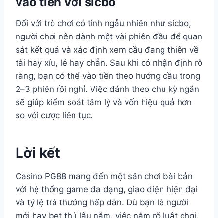
vào tiền với sicbo
Đối với trò chơi có tính ngẫu nhiên như sicbo,
người chơi nên dành một vài phiên đầu để quan
sát kết quả và xác định xem cầu đang thiên về
tài hay xỉu, lẻ hay chẵn. Sau khi có nhận định rõ
ràng, bạn có thể vào tiền theo hướng cầu trong
2–3 phiên rồi nghỉ. Việc đánh theo chu kỳ ngắn
sẽ giúp kiểm soát tâm lý và vốn hiệu quả hơn
so với cược liên tục.
Lời kết
Casino PG88 mang đến một sân chơi bài bản
với hệ thống game đa dạng, giao diện hiện đại
và tỷ lệ trả thưởng hấp dẫn. Dù bạn là người
mới hay bet thủ lâu năm, việc nắm rõ luật chơi,