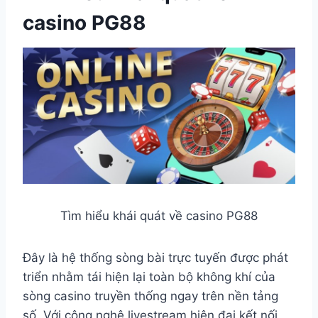
casino PG88
Tìm hiểu khái quát về casino PG88
Đây là hệ thống sòng bài trực tuyến được phát
triển nhằm tái hiện lại toàn bộ không khí của
sòng casino truyền thống ngay trên nền tảng
số. Với công nghệ livestream hiện đại kết nối