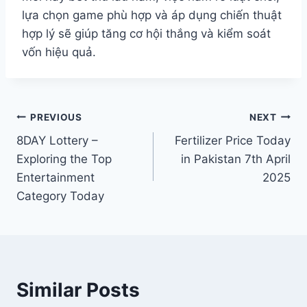
lựa chọn game phù hợp và áp dụng chiến thuật
hợp lý sẽ giúp tăng cơ hội thắng và kiểm soát
vốn hiệu quả.
Post
PREVIOUS
NEXT
8DAY Lottery –
Fertilizer Price Today
navigation
Exploring the Top
in Pakistan 7th April
Entertainment
2025
Category Today
Similar Posts