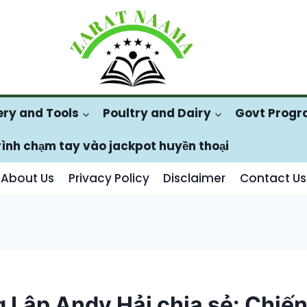
ry and Tools
Poultry and Dairy
Govt Prog
rình chạm tay vào jackpot huyền thoại
About Us
Privacy Policy
Disclaimer
Contact Us
 Lập Andy Hải chia sẻ: Chiến