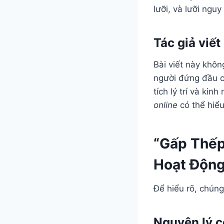
lưỡi, và lưỡi ngu
Tác giả viết
Bài viết này khôn
người đứng đầu c
tích lý trí và kin
online
có thể hiểu
“Gấp Thếp
Hoạt Động
Để hiểu rõ, chún
Nguyên lý c