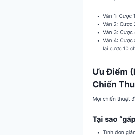
Ván 1: Cược 1
Ván 2: Cược 
Ván 3: Cược 
Ván 4: Cược 8
lại cược 10 c
Ưu Điểm (
Chiến Thu
Mọi chiến thuật đ
Tại sao “gấp
Tính đơn giản