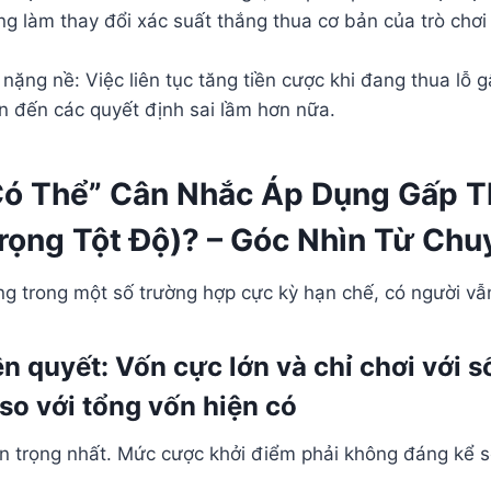
g làm thay đổi xác suất thắng thua cơ bản của trò chơi 
 nặng nề: Việc liên tục tăng tiền cược khi đang thua lỗ 
ẫn đến các quyết định sai lầm hơn nữa.
Có Thể” Cân Nhắc Áp Dụng Gấp T
rọng Tột Độ)? – Góc Nhìn Từ Chu
ưng trong một số trường hợp cực kỳ hạn chế, có người vẫ
ên quyết: Vốn cực lớn và chỉ chơi với s
 so với tổng vốn hiện có
an trọng nhất. Mức cược khởi điểm phải không đáng kể s