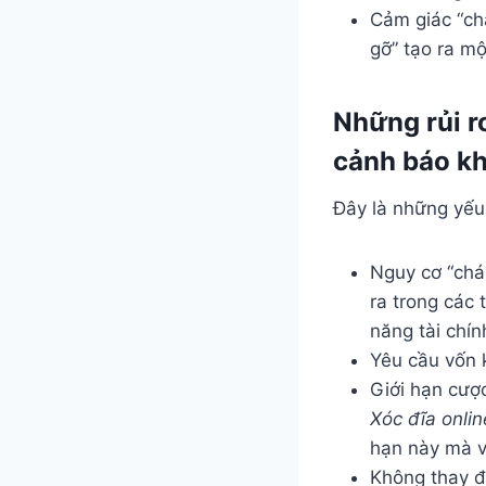
Cảm giác “ch
gỡ” tạo ra m
Những rủi r
cảnh báo kh
Đây là những yếu
Nguy cơ “cháy
ra trong các 
năng tài chín
Yêu cầu vốn k
Giới hạn cược
Xóc đĩa onlin
hạn này mà v
Không thay đổ