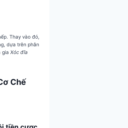
hếp. Thay vào đó,
g, dựa trên phân
m gia
Xóc đĩa
 Cơ Chế
i tiền cược