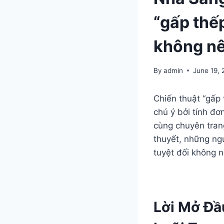
“gấp thếp
không nê
By
admin
June 19,
Chiến thuật “gấp 
chú ý bởi tính đơ
cùng chuyên trang
thuyết, những ngu
tuyệt đối không n
Lời Mở Đầ