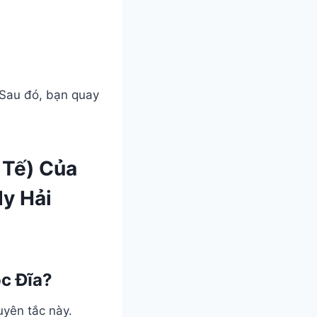
. Sau đó, bạn quay
 Tế) Của
y Hải
óc Đĩa?
uyên tắc này.