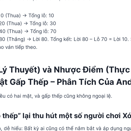
0 (Thua) -> Tổng lỗ: 10
20 (Thua) -> Tổng lỗ: 30
40 (Thua) -> Tổng lỗ: 70
0 (Thắng) -> Lời 80. Tổng kết: Lời 80 – Lỗ 70 = Lời 10
ho ván tiếp theo.
Lý Thuyết) và Nhược Điểm (Thực
ật Gấp Thếp – Phân Tích Của And
ều có hai mặt, và gấp thếp cũng không ngoại lệ.
 thếp” lại thu hút một số người chơi X
, dễ hiểu: Bất kỳ ai cũng có thể nắm bắt và áp dụng ng