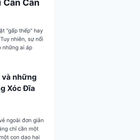
i Cần Cẩn
ật “gấp thếp” hay
Tuy nhiên, sự nổi
o những ai áp
n và những
ng Xóc Đĩa
 vẻ ngoài đơn giản
rằng chỉ cần một
 một con dao hai