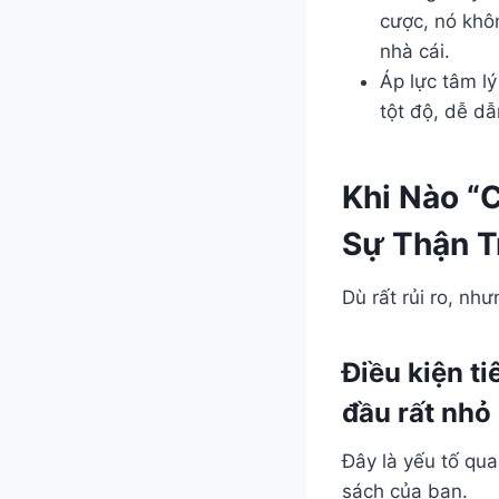
cược, nó khôn
nhà cái.
Áp lực tâm lý
tột độ, dễ d
Khi Nào “
Sự Thận T
Dù rất rủi ro, nh
Điều kiện ti
đầu rất nhỏ
Đây là yếu tố qu
sách của bạn.