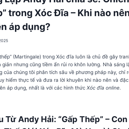
” trong Xóc Đĩa – Khi nào nê
n áp dụng?
 2025
thếp” (Martingale) trong Xóc đĩa luôn là chủ đề gây tran
n giản nhưng cũng tiềm ẩn rủi ro khôn lường. Nhà sáng 
 của chúng tôi phân tích sâu về phương pháp này, chỉ r
y hiểm thực tế và đưa ra lời khuyên khi nào nên và đặc 
ên áp dụng, nhất là với các hình thức
Xóc đĩa online
.
u Từ Andy Hải: “Gấp Thếp” – Con